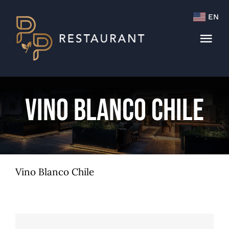
Skip
EN
to
content
Tog
Navi
Menu
Vino Blanco Chile
Cocktails & Wine List
Vino Blanco Chile