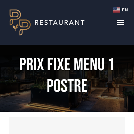
Skip
EN
to
content
Tog
Navi
Menu
Prix Fixe Menu 1
Cocktails & Wine List
Postre