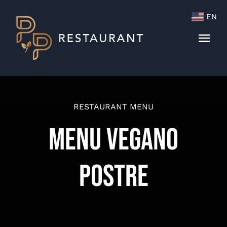
Skip
EN
to
content
Togg
Navi
Menu
Cocktails & Wine List
RESTAURANT MENU
Menu Vegano
Postre